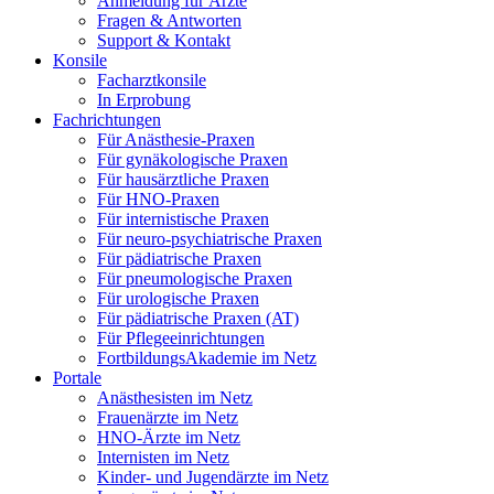
Anmeldung für Ärzte
Fragen & Antworten
Support & Kontakt
Konsile
Facharztkonsile
In Erprobung
Fachrichtungen
Für Anästhesie-Praxen
Für gynäkologische Praxen
Für hausärztliche Praxen
Für HNO-Praxen
Für internistische Praxen
Für neuro-psychiatrische Praxen
Für pädiatrische Praxen
Für pneumologische Praxen
Für urologische Praxen
Für pädiatrische Praxen (AT)
Für Pflegeeinrichtungen
FortbildungsAkademie im Netz
Portale
Anästhesisten im Netz
Frauenärzte im Netz
HNO-Ärzte im Netz
Internisten im Netz
Kinder- und Jugendärzte im Netz