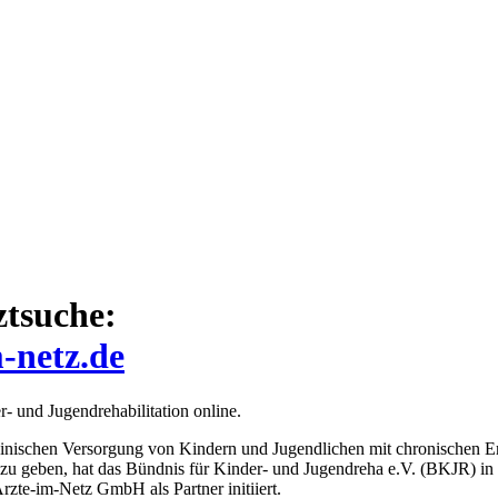
ztsuche:
-netz.de
r- und Jugendrehabilitation online.
dizinischen Versorgung von Kindern und Jugendlichen mit chronischen
 zu geben, hat das Bündnis für Kinder- und Jugendreha e.V. (BKJR) in 
zte-im-Netz GmbH als Partner initiiert.