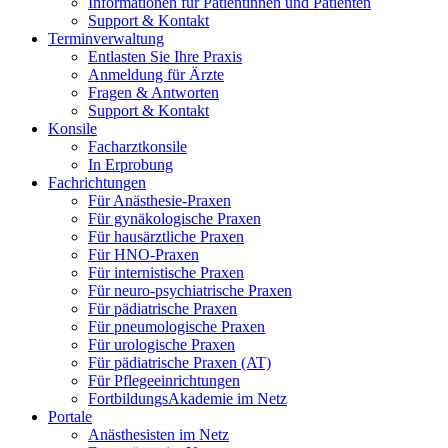
Informationen für Patientinnen und Patienten
Support & Kontakt
Terminverwaltung
Entlasten Sie Ihre Praxis
Anmeldung für Ärzte
Fragen & Antworten
Support & Kontakt
Konsile
Facharztkonsile
In Erprobung
Fachrichtungen
Für Anästhesie-Praxen
Für gynäkologische Praxen
Für hausärztliche Praxen
Für HNO-Praxen
Für internistische Praxen
Für neuro-psychiatrische Praxen
Für pädiatrische Praxen
Für pneumologische Praxen
Für urologische Praxen
Für pädiatrische Praxen (AT)
Für Pflegeeinrichtungen
FortbildungsAkademie im Netz
Portale
Anästhesisten im Netz