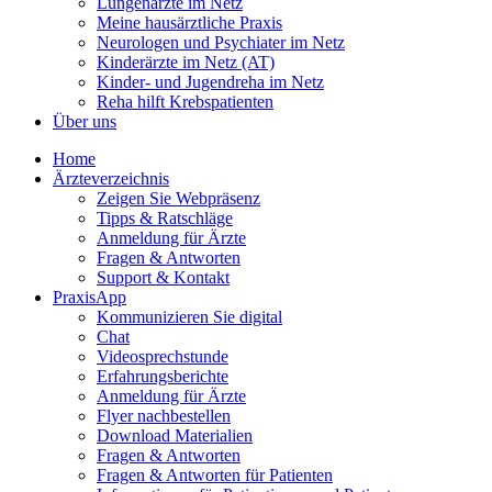
Lungenärzte im Netz
Meine hausärztliche Praxis
Neurologen und Psychiater im Netz
Kinderärzte im Netz (AT)
Kinder- und Jugendreha im Netz
Reha hilft Krebspatienten
Über uns
Home
Ärzteverzeichnis
Zeigen Sie Webpräsenz
Tipps & Ratschläge
Anmeldung für Ärzte
Fragen & Antworten
Support & Kontakt
PraxisApp
Kommunizieren Sie digital
Chat
Videosprechstunde
Erfahrungsberichte
Anmeldung für Ärzte
Flyer nachbestellen
Download Materialien
Fragen & Antworten
Fragen & Antworten für Patienten