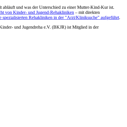
t abläuft und was der Unterschied zu einer Mutter-Kind-Kur ist.
cht von Kinder- und Jugend-Rehakliniken
– mit direkten
 spezialisierten Rehakliniken in der "Arzt/Kliniksuche" aufgeführt
.
inder- und Jugendreha e.V. (BKJR) ist Mitglied in der