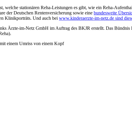
t, welche stationären Reha-Leistungen es gibt, wie ein Reha-Aufenthal
lare der Deutschen Rentenversicherung sowie eine
bundesweite Übersi
en Klinikporträts. Und auch bei
www.kinderaerzte-im-netz.de sind diese
onks Ärzte-im-Netz GmbH im Auftrag des BKJR erstellt. Das Bündnis K
Reha).