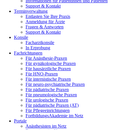
Informationen für Patientinnen und Patienten
Support & Kontakt
Terminverwaltung
Entlasten Sie Ihre Praxis
Anmeldung für Ärzte
Fragen & Antworten
Support & Kontakt
Konsile
Facharztkonsile
In Erprobung
Fachrichtungen
Für Anästhesie-Praxen
Für gynäkologische Praxen
Für hausärztliche Praxen
Für HNO-Praxen
Für internistische Praxen
Für neuro-psychiatrische Praxen
Für pädiatrische Praxen
Für pneumologische Praxen
Für urologische Praxen
Für pädiatrische Praxen (AT)
Für Pflegeeinrichtungen
FortbildungsAkademie im Netz
Portale
Anästhesisten im Netz